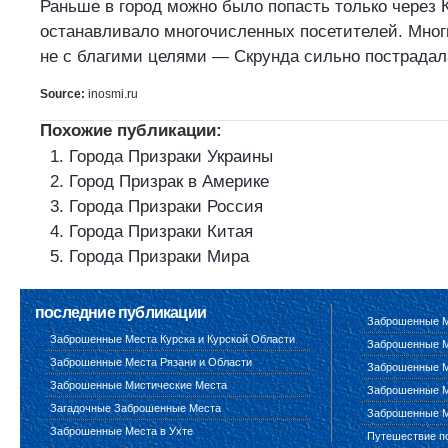
Раньше в город можно было попасть только через К
останавливало многочисленных посетителей. Мног
не с благими целями — Скрунда сильно пострадала
Source:
inosmi.ru
Похожие публикации:
Города Призраки Украины
Город Призрак в Америке
Города Призраки Россия
Города Призраки Китая
Города Призраки Мира
последние публикации
Заброшенные М
Заброшенные Места Курска и Курской Области
Заброшенные М
Заброшенные Места Рязани и Области
Заброшенные М
Заброшенные Мистические Места
Заброшенные М
Загадочные Заброшенные Места
Заброшенные М
Заброшенные Места в Ухте
Путешествие п