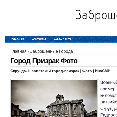
ГЛАВНАЯ
КОНТАКТЫ
КАРТА САЙТА
Главная
›
Заброшенные Города
Город Призрак Фото
Скрунда-1: советский
город
-
призрак
|
Фото
| ИноСМИ
Военный
примерн
километ
латвийс
Скрунда
Радиол