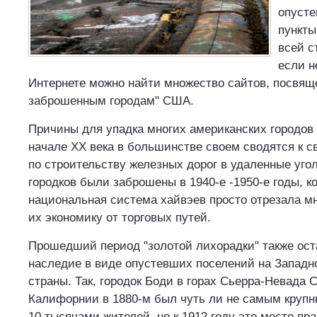
опуст
пункты
всей с
если н
Интернете можно найти множество сайтов, посвя
заброшенным городам" США.
Причины для упадка многих американских городов 
начале XX века в большинстве своем сводятся к 
по строительству железных дорог в удаленные уго
городков были заброшены в 1940-е -1950-е годы, к
национальная система хайвэев просто отрезала м
их экономику от торговых путей.
Прошедший период "золотой лихорадки" также ос
наследие в виде опустевших поселений на Западн
страны. Так, городок Боди в горах Сьерра-Невада 
Калифорнии в 1880-м был чуть ли не самым крупн
10 тысячами жителей, но к 1912 году это место пра