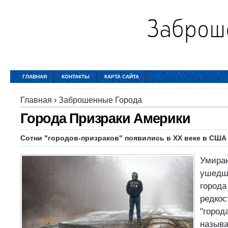
ГЛАВНАЯ
КОНТАКТЫ
КАРТА САЙТА
Главная
›
Заброшенные Города
Города Призраки Америки
Сотни "
городов
-
призраков
" появились в XX веке в
США
Умира
ушедш
города
редкос
"город
назыв