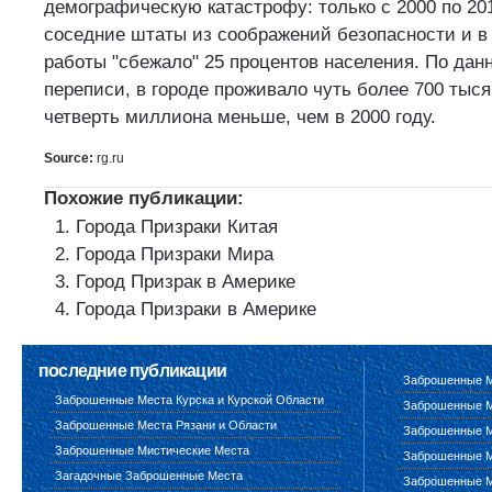
демографическую катастрофу: только с 2000 по 201
соседние штаты из соображений безопасности и в
работы "сбежало" 25 процентов населения. По да
переписи, в городе проживало чуть более 700 тысяч
четверть миллиона меньше, чем в 2000 году.
Source:
rg.ru
Похожие публикации:
Города Призраки Китая
Города Призраки Мира
Город Призрак в Америке
Города Призраки в Америке
последние публикации
Заброшенные М
Заброшенные Места Курска и Курской Области
Заброшенные М
Заброшенные Места Рязани и Области
Заброшенные М
Заброшенные Мистические Места
Заброшенные М
Загадочные Заброшенные Места
Заброшенные М