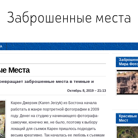
ТА
Заброшенн
Мира Фот
е Места
ревращает заброшенные места в темные и
Октябрь 8, 2019 – 21:13
Карен Джерзик (Karen Jerzyk) из Бостона начала
работать в жанре портретной фотографии в 2009
году. Денег на студию у начинающего фотографа-
Красивые 
Мест
самоучки, конечно же, не было, поэтому к выбору
локаций для съемок Карен пришлось подходить
весьма креативно. Так началась ее любовь к съемкам