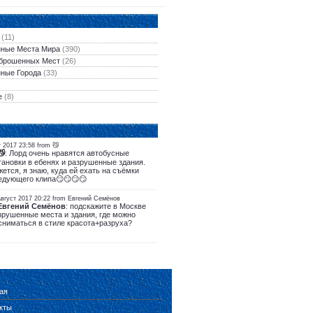
(11)
ные Места Мира
(390)
брошенных Мест
(26)
ные Города
(33)
е
(8)
т 2017 23:58 from 😼
😼
: Лорд очень нравятся автобусные
тановки в ебенях и разрушенные здания.
жется, я знаю, куда ей ехать на съёмки
едующего клипа😏😏😏😏
Август 2017 20:22 from Евгений Семёнов
Евгений Семёнов
: подскажите в Москве
зрушенные места и здания, где можно
сниматься в стиле красота+разруха?
ая
кты