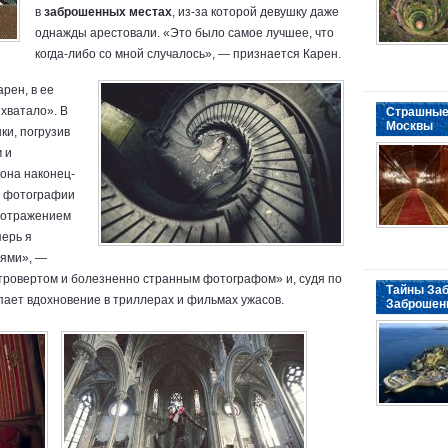
в
заброшенных местах
, из-за которой девушку даже
однажды арестовали. «Это было самое лучшее, что
когда-либо со мной случалось», — признается Карен.
рен, в ее
хватало». В
Страшные
Москвы
ки, погрузив
 и
 она наконец-
ои фотографии
 отражением
перь я
иями», —
нтровертом и болезненно странным фотографом» и, судя по
Тайны Заб
пает вдохновение в триллерах и фильмах ужасов.
Заброшен