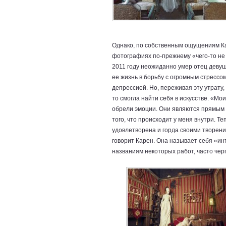
Однако, по собственным ощущениям Ка
фотографиях по-прежнему «чего-то не 
2011 году неожиданно умер отец девуш
ее жизнь в борьбу с огромным стрессом
депрессией. Но, переживая эту утрату,
то смогла найти себя в искусстве. «М
обрели эмоции. Они являются прямым
того, что происходит у меня внутри. Те
удовлетворена и горда своими творен
говорит Карен. Она называет себя «и
названиям некоторых работ, часто чер