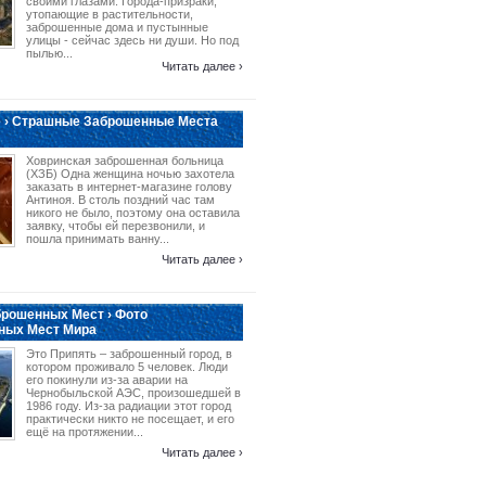
своими глазами. Города-призраки,
утопающие в растительности,
заброшенные дома и пустынные
улицы - сейчас здесь ни души. Но под
пылью...
Читать далее ›
 › Страшные Заброшенные Места
Ховринская заброшенная больница
(ХЗБ) Одна женщина ночью захотела
заказать в интернет-магазине голову
Антиноя. В столь поздний час там
никого не было, поэтому она оставила
заявку, чтобы ей перезвонили, и
пошла принимать ванну...
Читать далее ›
рошенных Мест › Фото
ных Мест Мира
Это Припять – заброшенный город, в
котором проживало 5 человек. Люди
его покинули из-за аварии на
Чернобыльской АЭС, произошедшей в
1986 году. Из-за радиации этот город
практически никто не посещает, и его
ещё на протяжении...
Читать далее ›