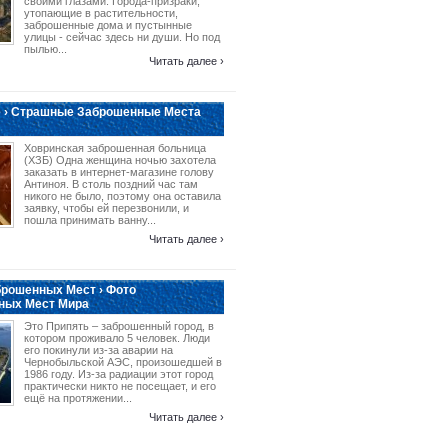
своими глазами. Города-призраки,
утопающие в растительности,
заброшенные дома и пустынные
улицы - сейчас здесь ни души. Но под
пылью...
Читать далее ›
 › Страшные Заброшенные Места
Ховринская заброшенная больница
(ХЗБ) Одна женщина ночью захотела
заказать в интернет-магазине голову
Антиноя. В столь поздний час там
никого не было, поэтому она оставила
заявку, чтобы ей перезвонили, и
пошла принимать ванну...
Читать далее ›
рошенных Мест › Фото
ных Мест Мира
Это Припять – заброшенный город, в
котором проживало 5 человек. Люди
его покинули из-за аварии на
Чернобыльской АЭС, произошедшей в
1986 году. Из-за радиации этот город
практически никто не посещает, и его
ещё на протяжении...
Читать далее ›