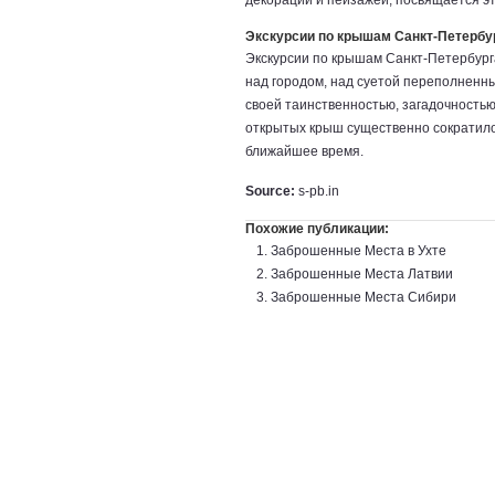
декораций и пейзажей, посвящается эт
Экскурсии по крышам Санкт-Петербу
Экскурсии по крышам Санкт-Петербурга
над городом, над суетой переполненн
своей таинственностью, загадочностью
открытых крыш существенно сократилос
ближайшее время.
Source:
s-pb.in
Похожие публикации:
Заброшенные Места в Ухте
Заброшенные Места Латвии
Заброшенные Места Сибири