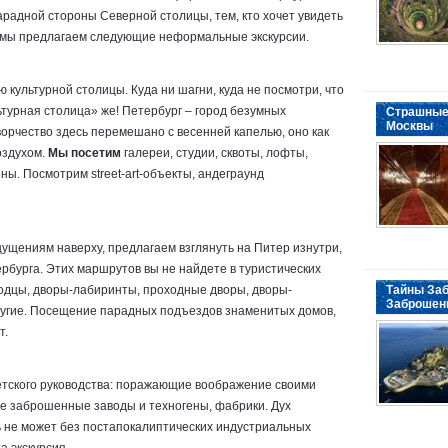
парадной стороны Северной столицы, тем, кто хочет увидеть
и, мы предлагаем следующие неформальные экскурсии.
 культурной столицы. Куда ни шагни, куда не посмотри, что
ьтурная столица» же! Петербург – город безумных
Страшные
Москвы
ворчество здесь перемешано с весенней капелью, оно как
оздухом.
Мы посетим
галереи, студии, сквоты, лофты,
ны. Посмотрим street-art-объекты, андеграунд
щущениям наверху, предлагаем взглянуть на Питер изнутри,
ербурга. Этих маршрутов вы не найдете в туристических
одцы, дворы-лабиринты, проходные дворы, дворы-
Тайны Заб
Заброшен
ругие. Посещение парадных подъездов знаменитых домов,
т.
тского руководства: поражающие воображение своими
е заброшенные заводы и техногены, фабрики. Дух
ь не может без постапокалиптических индустриальных