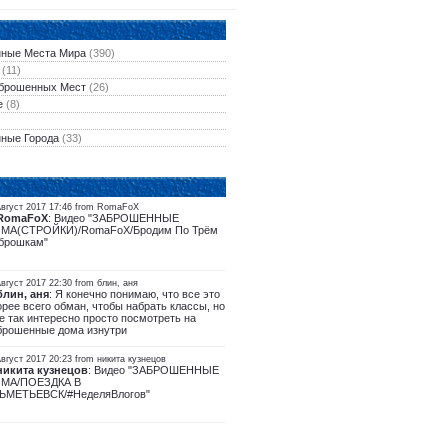
ные Места Мира
(390)
(11)
брошенных Мест
(26)
е
(8)
ные Города
(33)
Август 2017 17:46 from RomaFoX
RomaFoX
: Видео "ЗАБРОШЕННЫЕ
МА(СТРОЙКИ)/RomaFoX/Бродим По Трём
брошкам"
вгуст 2017 22:30 from блин, аня
блин, аня
: Я конечно понимаю, что все это
орее всего обман, чтобы набрать классы, но
е так интересно просто посмотреть на
брошенные дома изнутри
вгуст 2017 20:23 from никита кузнецов
никита кузнецов
: Видео "ЗАБРОШЕННЫЕ
МА/ПОЕЗДКА В
ЬМЕТЬЕВСК/#НеделяВлогов"