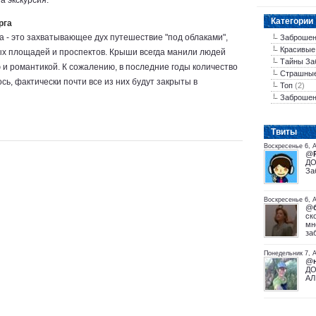
а экскурсия.
Категории
рга
 - это захватывающее дух путешествие "под облаками",
Заброшен
Красивые
ых площадей и проспектов. Крыши всегда манили людей
Тайны За
 и романтикой. К сожалению, в последние годы количество
Страшны
ь, фактически почти все из них будут закрыты в
Топ
(2)
Заброшен
Tвиты
Воскресенье 6, 
@
ДО
За
Воскресенье 6, А
@
ск
мн
за
Понедельник 7, А
@
ДО
АЛ