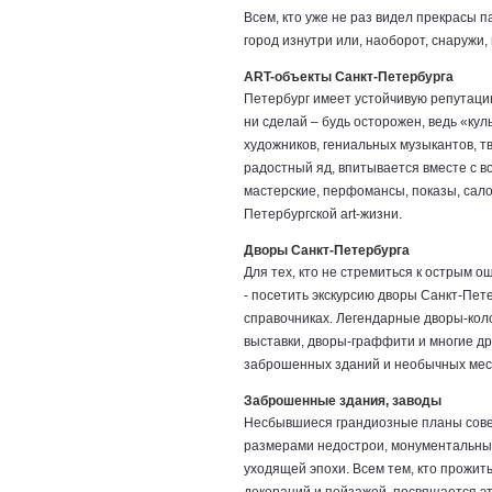
Всем, кто уже не раз видел прекрасы 
город изнутри или, наоборот, снаруж
ART-объекты Санкт-Петербурга
Петербург имеет устойчивую репутацию
ни сделай – будь осторожен, ведь «кул
художников, гениальных музыкантов, т
радостный яд, впитывается вместе с в
мастерские, перфомансы, показы, сало
Петербургской art-жизни.
Дворы Санкт-Петербурга
Для тех, кто не стремиться к острым о
- посетить экскурсию дворы Санкт-Пет
справочниках. Легендарные дворы-кол
выставки, дворы-граффити и многие д
заброшенных зданий и необычных мес
Заброшенные здания, заводы
Несбывшиеся грандиозные планы сове
размерами недострои, монументальны
уходящей эпохи. Всем тем, кто прожит