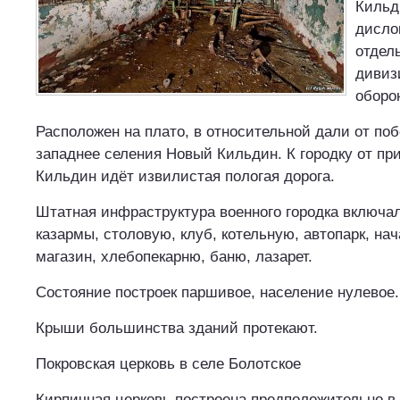
Кильд
дисло
отдел
дивиз
оборо
Расположен на плато, в относительной дали от поб
западнее селения Новый Кильдин. К городку от пр
Кильдин идёт извилистая пологая дорога.
Штатная инфраструктура военного городка включал
казармы, столовую, клуб, котельную, автопарк, на
магазин, хлебопекарню, баню, лазарет.
Состояние построек паршивое, население нулевое.
Крыши большинства зданий протекают.
Покровская церковь в селе Болотское
Кирпичная церковь построена предположительно в 