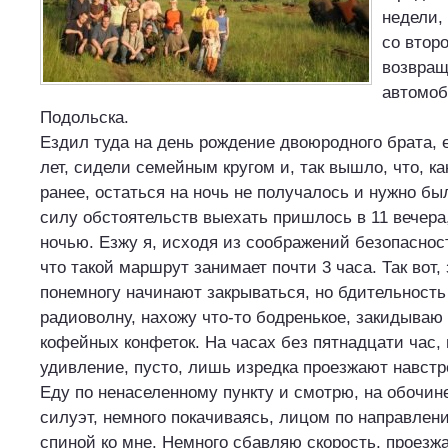
недели,
со второ
возвращ
автомоб
Подольска.
Ездил туда на день рождение двоюродного брата, 
лет, сидели семейным кругом и, так вышло, что, к
ранее, остаться на ночь не получалось и нужно был
силу обстоятельств выехать пришлось в 11 вечера,
ночью. Езжу я, исходя из соображений безопасност
что такой маршрут занимает почти 3 часа. Так вот, 
понемногу начинают закрываться, но бдительнос
радиоволну, нахожу что-то бодренькое, закидываю 
кофейных конфеток. На часах без пятнадцати час, 
удивление, пусто, лишь изредка проезжают навстр
Еду по ненаселенному пункту и смотрю, на обочин
силуэт, немного покачиваясь, лицом по направлени
спиной ко мне. Немного сбавляю скорость, проезж