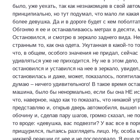
было, уже уехать, так как незнакомцев в свой авт
принципиально, но тут подумал, что мало ли какая
более девушка. Да и в дороге будет с кем поболтат
Обгоняю я ее и останавливаюсь метрах в десяти,
Остановился, и смотрю в зеркало заднего вида. Н
странным то, как она одета. Укутанная в какой-то т
что, в общем, особого значения не придал, сейчас 
удивляться уже не приходится. Ну не в этом дело, з
остановился и уставился на нее в зеркало, увидел,
остановилась и даже, может, показалось, попятила
думаю – ничего удивительного! В такое время ост
машина, было бы ненормально, если бы она НЕ и
что, наверное, надо как то показать, что никакой уг
представляю и, открыв дверь автомобиля, вышел на
обочину и, сделав пару шагов, громко сказал, не п
то вроде: «девушка, вас подвезти? У вас все в пор
прищурился, пытаясь разглядеть лицо. Ну, особа ка
никакой реакции от нее и не последовало. Я еще п