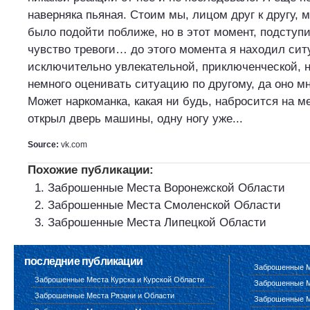
наверняка пьяная. Стоим мы, лицом друг к другу, 
было подойти поближе, но в этот момент, подступи
чувство тревоги… до этого момента я находил си
исключительно увлекательной, приключенческой, н
немного оценивать ситуацию по другому, да оно м
Может наркоманка, какая ни будь, набросится на м
открыл дверь машины, одну ногу уже...
Source:
vk.com
Похожие публикации:
Заброшенные Места Воронежской Области
Заброшенные Места Смоленской Области
Заброшенные Места Липецкой Области
последние публикации
Заброшенные М
Заброшенные Места Курска и Курской Области
Заброшенные М
Заброшенные Места Рязани и Области
Заброшенные М