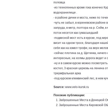
половца
-из техногенных кроме гока конечно Ку
водохранилище .
- в районе дични и моста, ниже по тече
-чуть не забыл, в кореневском районе 
запруда, в метр, полтора на р. Сейм, в
поток несется как сумасшедший
-подвесной мост есть в курске, под кир
висит на одном тросе, благодаря наше
себя как на кэмел трофи, на верх мело
-сейчас плотина за д. Щетинка, ничего 
интересные, на холмы дорога ведет и 
-ну и в самом курске можно посмотреть
костел, 3 красная церковь на ленина о
триумфальная арка
-под курском клюквинский лес, в нем ку
Source:
www.velo-kursk.ru
Похожие публикации:
Заброшенные Места в Донецкой О
Заброшенные Места Кировской Об