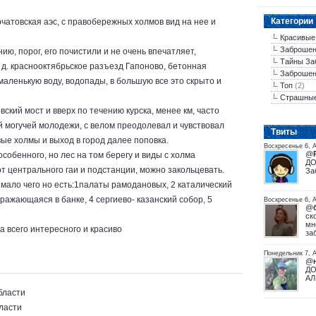
Категории
рчатовская аэс, с правобережных холмов вид на нее и
Красивые
Заброшен
нию, порог, его почистили и не очень впечатляет,
Тайны За
в д. краснооктябрьское разъезд Гапоново, бетонная
Заброшен
 маленькую воду, водопады, в большую все это скрыто и
Топ
(2)
Страшны
овский мост и вверх по течению курска, менее км, часто
й могучей молодежи, с велом преодолевал и чувствовал
Tвиты
вые холмы и выход в город далее поповка.
Воскресенье 6, 
@
особенного, но лес на том берегу и виды с холма
ДО
от центрального гаи и подстанции, можно закольцевать.
За
 мало чего но есть:1палаты рамодановых, 2 каталический
тражающаяся в банке, 4 сергиево- казанский собор, 5
Воскресенье 6, А
@
ск
мн
ча всего интересного и красиво
за
Понедельник 7, А
@
ДО
АЛ
бласти
ласти