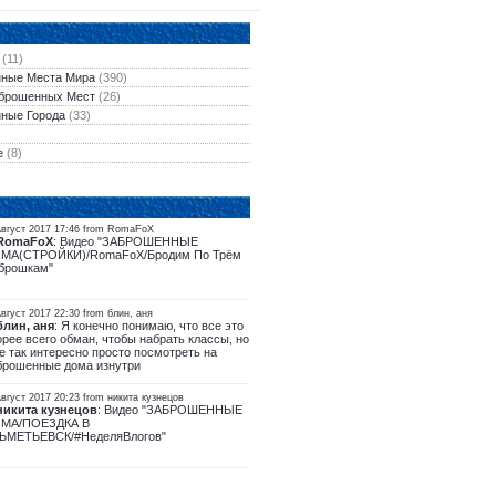
(11)
ные Места Мира
(390)
брошенных Мест
(26)
ные Города
(33)
е
(8)
Август 2017 17:46 from RomaFoX
RomaFoX
: Видео "ЗАБРОШЕННЫЕ
МА(СТРОЙКИ)/RomaFoX/Бродим По Трём
брошкам"
вгуст 2017 22:30 from блин, аня
блин, аня
: Я конечно понимаю, что все это
орее всего обман, чтобы набрать классы, но
е так интересно просто посмотреть на
брошенные дома изнутри
вгуст 2017 20:23 from никита кузнецов
никита кузнецов
: Видео "ЗАБРОШЕННЫЕ
МА/ПОЕЗДКА В
ЬМЕТЬЕВСК/#НеделяВлогов"