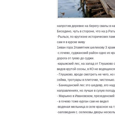
напротив деревне на берегу свапы в на
Беседино, чуть в стороне, что на р.Рат
-Рыльск, по крутизне исторических памя
сам я в курске живу
1иван гора 2памятник шелихову 3 храм
-с.гочево, суджанский район-одно из к
дорога от гуево до суджи.
-карыжский лес, на запад от Глушково с
видов крутой сосны, в КО не водящихся
- Глушково, вроде смотреть не чего, н
сейма, тротуары в плиточке, чистенько.
- Банищанский лес это шедевр, его над
направлениях, но лучше в сухую погод
- Марьино в Ивановском, презеденский
- в гочево тоже курган сам не видел
-водяная мельница в селе красное на т
-заповедник с. селиховы дворы нескольк