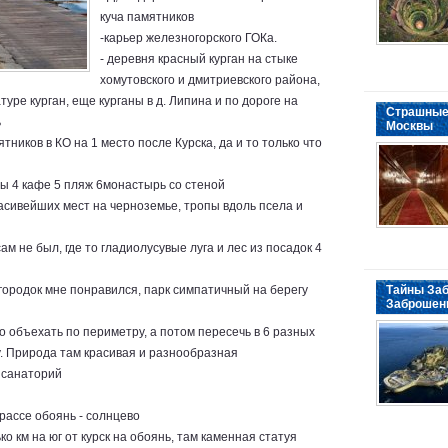
куча памятников
-карьер железногорского ГОКа.
- деревня красный курган на стыке
хомутовского и дмитриевского района,
туре курган, еще курганы в д. Липина и по дороге на
Страшные
ь
Москвы
тников в КО на 1 место после Курска, да и то только что
ы 4 кафе 5 пляж 6монастырь со стеной
расивейших мест на черноземье, тропы вдоль псела и
ам не был, где то гладиолусувые луга и лес из посадок 4
о городок мне понравился, парк симпатичный на берегу
Тайны Заб
Заброшен
о объехать по периметру, а потом пересечь в 6 разных
у. Природа там красивая и разнообразная
 санаторий
рассе обоянь - солнцево
о км на юг от курск на обоянь, там каменная статуя