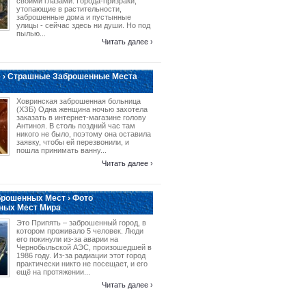
своими глазами. Города-призраки,
утопающие в растительности,
заброшенные дома и пустынные
улицы - сейчас здесь ни души. Но под
пылью...
Читать далее ›
 › Страшные Заброшенные Места
Ховринская заброшенная больница
(ХЗБ) Одна женщина ночью захотела
заказать в интернет-магазине голову
Антиноя. В столь поздний час там
никого не было, поэтому она оставила
заявку, чтобы ей перезвонили, и
пошла принимать ванну...
Читать далее ›
рошенных Мест › Фото
ных Мест Мира
Это Припять – заброшенный город, в
котором проживало 5 человек. Люди
его покинули из-за аварии на
Чернобыльской АЭС, произошедшей в
1986 году. Из-за радиации этот город
практически никто не посещает, и его
ещё на протяжении...
Читать далее ›