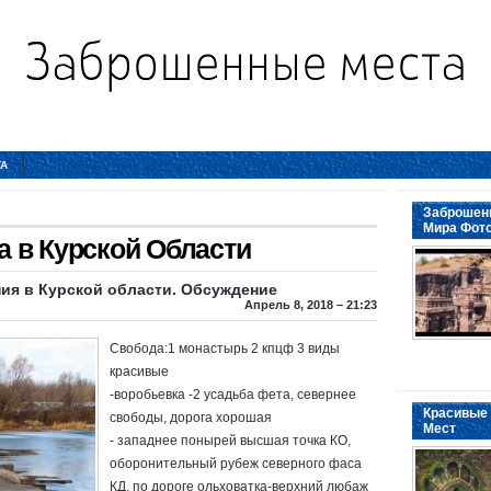
ТА
Заброшенн
Мира Фот
 в Курской Области
ния в
Курской области
. Обсуждение
Апрель 8, 2018 – 21:23
Свобода:1 монастырь 2 кпцф 3 виды
красивые
-воробьевка -2 усадьба фета, севернее
Красивые 
свободы, дорога хорошая
Мест
- западнее понырей высшая точка КО,
оборонительный рубеж северного фаса
КД, по дороге ольховатка-верхний любаж