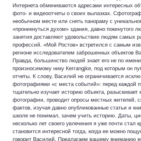
Интернета обмениваются адресами интересных об
фото- и видеоотчеты о своих вылазках. Сфотогра
необычном месте или снять панораму с уникальног
«проникнуться духом» здания, давно покинутого л
занятия доставляют удовольствие людям самых р
профессий. «Мой Ростов» встретился с самым из
регионе исследователем заброшенных объектов В
Правда, большинство людей знает его не по имени
произносимому нику Кerrangjke, под которым он пу
отчеты. К слову, Василий не ограничивается искл
фотографиями «с места событий»: перед каждой п
тщательно изучает историю объекта, разыскивает
фотографии, проводит опросы местных жителей, с
фактов, изучая давно опубликованные статьи и книг
школе не понимал, зачем учить историю. Даты, ци
несколько лет своего увлечения я уже почти стал 
становится интересной тогда, когда ее можно пощу
говорит Василий. Предлагаем вашему вниманию ег