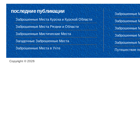
последние публикации
Заброшенные М
Заброшенные Места Курска и Курской Области
Заброшенные М
Заброшенные Места Рязани и Области
Заброшенные М
Заброшенные Мистические Места
Заброшенные М
Загадочные Заброшенные Места
Заброшенные М
Заброшенные Места в Ухте
Путешествие п
Copyright ©
2026