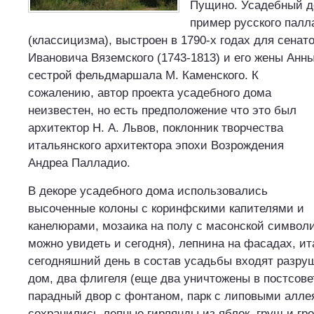
Пущино. Усадебный д
пример русского палл
(классицизма), выстроен в 1790-х годах для сенат
Ивановича Вяземского (1743-1813) и его жены Анн
сестрой фельдмаршала М.
Каменского. К
сожалению, автор проекта усадебного дома
неизвестен, но есть предположение что это был
архитектор Н. А. Львов, поклонник творчества
итальянского архитектора эпохи Возрождения
Андреа Палладио.
В декоре усадебного дома использовались
высоченные колоны с коринфскими капителями и
канелюрами, мозаика на полу с масонской символ
можно увидеть и сегодня), лепнина на фасадах, ит
сегодняшний день в состав усадьбы входят разру
дом, два флигеля (еще два уничтожены в постсове
парадный двор с фонтаном, парк с липовыми алле
сохранились лепные гирлянды из яблок, груш и гро