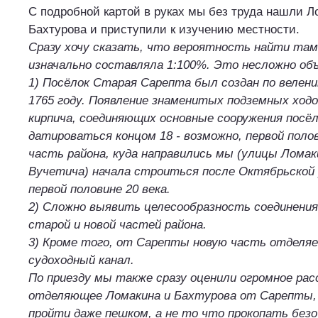
С подробной картой в руках мы без труда нашли Л
Бахтурова и приступили к изучению местности.
Сразу хочу сказать, что вероятность найти там
изначально составляла 1:100%. Это несложно об
1) Посёлок Старая Сарепта был создан по велени
1765 году. Появление знаменитых подземных ходо
кирпича, соединяющих основные сооружения посё
датироваться концом 18 - возможно, первой полов
часть района, куда направились мы (улицы Ломак
Вучетича) начала строиться после Октябрьской 
первой половине 20 века.
2) Сложно выявить целесообразность соединени
старой и новой частей района.
3) Кроме того, от Сарепты новую часть отделя
судоходный канал.
По приезду мы также сразу оценили огромное рас
отделяющее Ломакина и Бахтурова от Сарепты,
пройти даже пешком, а не то что прокопать безо