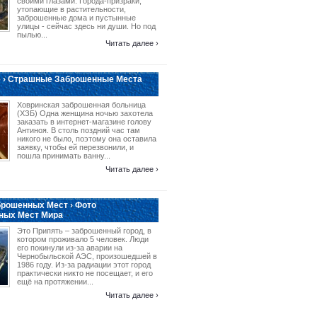
своими глазами. Города-призраки,
утопающие в растительности,
заброшенные дома и пустынные
улицы - сейчас здесь ни души. Но под
пылью...
Читать далее ›
 › Страшные Заброшенные Места
Ховринская заброшенная больница
(ХЗБ) Одна женщина ночью захотела
заказать в интернет-магазине голову
Антиноя. В столь поздний час там
никого не было, поэтому она оставила
заявку, чтобы ей перезвонили, и
пошла принимать ванну...
Читать далее ›
рошенных Мест › Фото
ных Мест Мира
Это Припять – заброшенный город, в
котором проживало 5 человек. Люди
его покинули из-за аварии на
Чернобыльской АЭС, произошедшей в
1986 году. Из-за радиации этот город
практически никто не посещает, и его
ещё на протяжении...
Читать далее ›