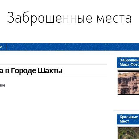
ТА
Заброшенн
Мира Фот
а в Городе Шахты
ное
Красивые 
Мест