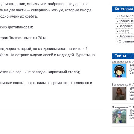
ща, мастерские, могильники, заброшенные деревни.
Категории
н на две части — северную и южную, которые иногда
Тайны За
 одноименных хребта.
Красивые
Заброшен
еских фотопанорам:
Топ
(2)
Заброшен
ром Талкас с высоты 70 м.;
Страшны
ове, через который, по сведением местных жителей,
Урал. На острове видели лосей и медведей. Туристы на
Tвиты
Воскресенье 6, 
@
ДО
 Азии (на вершине возведен кирпичный столб);
За
помогли восстановить силы во время этого нелегкого и
Воскресенье 6, А
@
ск
мн
за
Понедельник 7, А
@
ДО
АЛ