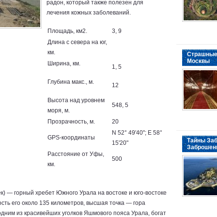
радон, который также полезен для
лечения кожных заболеваний.
Площадь, км2.
3, 9
Длина с севера на юг,
км.
Страшные
Москвы
Ширина, км.
1, 5
Глубина макс., м.
12
Высота над уровнем
548, 5
моря, м.
Прозрачность, м.
20
N 52° 49'40"; E 58°
GPS-координаты
Тайны Заб
15'20"
Заброшен
Расстояние от Уфы,
500
км.
ек) — горный хребет Южного Урала на востоке и юго-востоке
ть его около 135 километров, высшая точка — гора
 одним из красивейших уголков Яшмового пояса Урала, богат