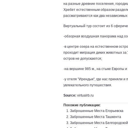
на разные древние поселения, городи
Хребет естественным образом разделе
рассматриваются как два независимых
Виртуальный тур состоит из 6 сферич
-обзорная воздушная панорама над озе
-в центре озера на естественном остр
проходит миграция диких животных за 
остров не допускаются;
-на вершине 985 м., на стыке Европы и
-у отеля "Ирендык", где нас приняли и 
увлекательного путешествия.
Source:
virtualrb.ru
Похожие публикации:
Заброшенные Места Егорьевска
Заброшенные Места Ташкента
Заброшенные Места Белгородской