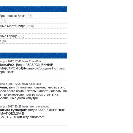
брошенных Мест
(26)
(11)
ные Места Мира
(390)
ные Города
(33)
е
(8)
Август 2017 17:46 from RomaFoX
RomaFoX
: Видео "ЗАБРОШЕННЫЕ
МА(СТРОЙКИ)/RomaFoX/Бродим По Трём
брошкам"
вгуст 2017 22:30 from блин, аня
блин, аня
: Я конечно понимаю, что все это
орее всего обман, чтобы набрать классы, но
е так интересно просто посмотреть на
брошенные дома изнутри
вгуст 2017 20:23 from никита кузнецов
никита кузнецов
: Видео "ЗАБРОШЕННЫЕ
МА/ПОЕЗДКА В
ЬМЕТЬЕВСК/#НеделяВлогов"