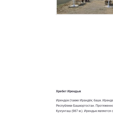
Хребет Ирендык
Иренды́к (также Иранде́к; башк. Ирәнд
Республики Башкортостан. Протяженнос
Кузгунташ (987 м.). Ирендык является