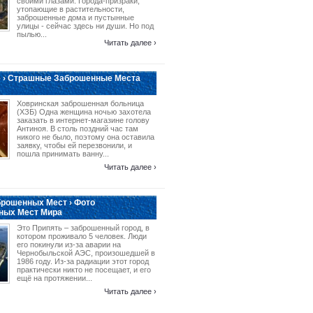
своими глазами. Города-призраки,
утопающие в растительности,
заброшенные дома и пустынные
улицы - сейчас здесь ни души. Но под
пылью...
Читать далее ›
 › Страшные Заброшенные Места
Ховринская заброшенная больница
(ХЗБ) Одна женщина ночью захотела
заказать в интернет-магазине голову
Антиноя. В столь поздний час там
никого не было, поэтому она оставила
заявку, чтобы ей перезвонили, и
пошла принимать ванну...
Читать далее ›
рошенных Мест › Фото
ных Мест Мира
Это Припять – заброшенный город, в
котором проживало 5 человек. Люди
его покинули из-за аварии на
Чернобыльской АЭС, произошедшей в
1986 году. Из-за радиации этот город
практически никто не посещает, и его
ещё на протяжении...
Читать далее ›