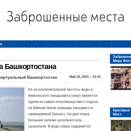
ТА
Заброшенн
Мира Фот
а Башкортостана
Виртуальный Башкортостан
Май 25, 2021 – 13:33
Из-за исключительной чистоты воды и
живописного ландшафта озеро является
одним из самых популярных мест отдыха
на Южном Урале (нередко называется
Красивые 
«жемчужиной Урала»). На дне озера
Мест
большие залежи целебного ила -
сапропеля. В воде озера содержится