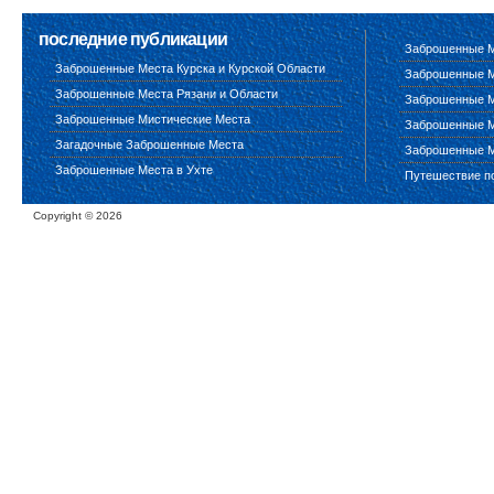
последние публикации
Заброшенные М
Заброшенные Места Курска и Курской Области
Заброшенные М
Заброшенные Места Рязани и Области
Заброшенные М
Заброшенные Мистические Места
Заброшенные М
Загадочные Заброшенные Места
Заброшенные М
Заброшенные Места в Ухте
Путешествие п
Copyright ©
2026