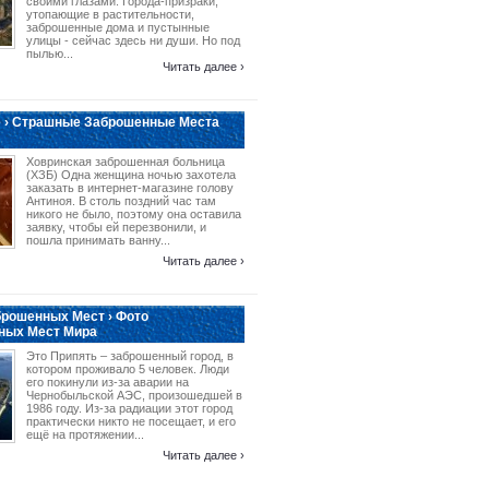
своими глазами. Города-призраки,
утопающие в растительности,
заброшенные дома и пустынные
улицы - сейчас здесь ни души. Но под
пылью...
Читать далее ›
 › Страшные Заброшенные Места
Ховринская заброшенная больница
(ХЗБ) Одна женщина ночью захотела
заказать в интернет-магазине голову
Антиноя. В столь поздний час там
никого не было, поэтому она оставила
заявку, чтобы ей перезвонили, и
пошла принимать ванну...
Читать далее ›
рошенных Мест › Фото
ных Мест Мира
Это Припять – заброшенный город, в
котором проживало 5 человек. Люди
его покинули из-за аварии на
Чернобыльской АЭС, произошедшей в
1986 году. Из-за радиации этот город
практически никто не посещает, и его
ещё на протяжении...
Читать далее ›