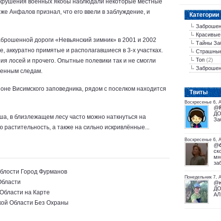
 крушения военных якобы наблюдали некоторые местные
же Анфалов признал, что его ввели в заблуждение, и
Категории
Заброшен
Красивые
ошенной дороги «Невьянский зимник» в 2001 и 2002
Тайны За
е, аккуратно примятые и располагавшиеся в 3-х участках.
Страшны
Топ
(2)
ия лосей и прочего. Опытные полевики так и не смогли
Заброшен
денным следам.
не Висимского заповедника, рядом с поселком находится
Tвиты
Воскресенье 6, 
@
ДО
ша, в близлежащем лесу часто можно наткнуться на
За
 растительность, а также на сильно искривлённые...
Воскресенье 6, А
@
ск
мн
за
блости Город Фурманов
Понедельник 7, А
Области
@
ДО
Области на Карте
АЛ
кой Области Без Охраны