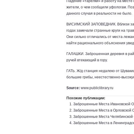
Падение «тарелки» и работу на месте
жители, о чем сообщили уфологам. Поз
данного случая в реальности не было.
ВИСИМСКИЙ ЗАПОВЕДНИК. Вблизи забр
годах замечали странные круги на трав
Они сильно отличались от места лежан
найти рационального объяснения уви
ГАЛАШКИ. Заброшенная деревня в райо
ручей втекающий в гору.
ГАТЬ. Ж/д станция недалеко от Шуваки
большие грибы, неестественно-высокую
Source:
www.publiclibrary.ru
Похожие публикации:
Заброшенные Места Ивановской О
Заброшенные Места в Орловской 
Заброшенные Места Челябинской 
Заброшенные Места в Ленинградс