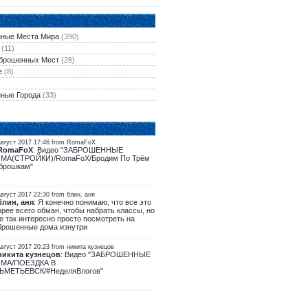
ные Места Мира
(390)
(11)
брошенных Мест
(26)
е
(8)
ные Города
(33)
Август 2017 17:46 from RomaFoX
RomaFoX
: Видео "ЗАБРОШЕННЫЕ
МА(СТРОЙКИ)/RomaFoX/Бродим По Трём
брошкам"
вгуст 2017 22:30 from блин, аня
блин, аня
: Я конечно понимаю, что все это
орее всего обман, чтобы набрать классы, но
е так интересно просто посмотреть на
брошенные дома изнутри
вгуст 2017 20:23 from никита кузнецов
никита кузнецов
: Видео "ЗАБРОШЕННЫЕ
МА/ПОЕЗДКА В
ЬМЕТЬЕВСК/#НеделяВлогов"