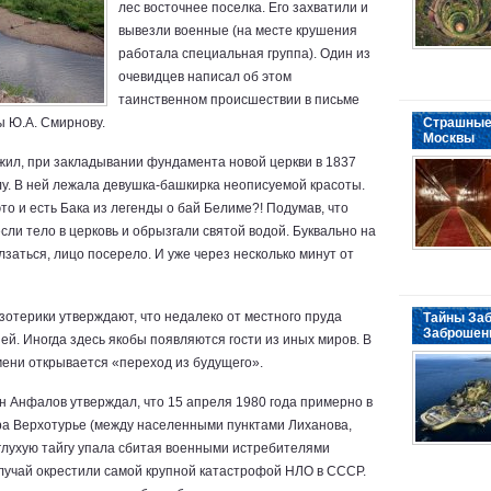
лес восточнее поселка. Его захватили и
вывезли военные (на месте крушения
работала специальная группа). Один из
очевидцев написал об этом
таинственном происшествии в письме
 Ю.А. Смирнову.
Страшные
Москвы
ил, при закладывании фундамента новой церкви в 1837
лу. В ней лежала девушка-башкирка неописуемой красоты.
то и есть Бака из легенды о бай Белиме?! Подумав, что
сли тело в церковь и обрызгали святой водой. Буквально на
заться, лицо посерело. И уже через несколько минут от
отерики утверждают, что недалеко от местного пруда
Тайны Заб
Заброшен
ей. Иногда здесь якобы появляются гости из иных миров. В
емени открывается «переход из будущего».
 Анфалов утверждал, что 15 апреля 1980 года примерно в
тра Верхотурье (между населенными пунктами Лиханова,
 глухую тайгу упала сбитая военными истребителями
лучай окрестили самой крупной катастрофой НЛО в СССР.