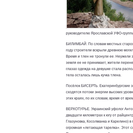
руководителю Ярославской УФО-группы
БИЛИМБАЙ. По словам местных старож
году строители вскрыли древнюю моги
Время и тлен не тронули ее. Неужели э
земля ее не принимает, жители перене
глазах одежда на девушке стала распол
тела осталась лишь кучка тлена.
Посёлок БИСЕРТЬ. Екатеринбургские эз
сходятся потоки энергии высоких уровн
этих краях, по их словам, время от вр
ВЕРХОТУРЬЕ. Украинский уфолог Антон
двадцати километрах к югу от райцен
Глазуновка, Косолманка и Карелино) в
огромная «летающая тарелка». Этот с