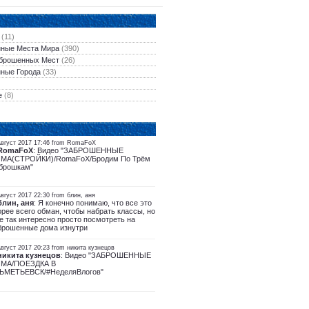
(11)
ные Места Мира
(390)
брошенных Мест
(26)
ные Города
(33)
е
(8)
Август 2017 17:46 from RomaFoX
RomaFoX
: Видео "ЗАБРОШЕННЫЕ
МА(СТРОЙКИ)/RomaFoX/Бродим По Трём
брошкам"
вгуст 2017 22:30 from блин, аня
блин, аня
: Я конечно понимаю, что все это
орее всего обман, чтобы набрать классы, но
е так интересно просто посмотреть на
брошенные дома изнутри
вгуст 2017 20:23 from никита кузнецов
никита кузнецов
: Видео "ЗАБРОШЕННЫЕ
МА/ПОЕЗДКА В
ЬМЕТЬЕВСК/#НеделяВлогов"