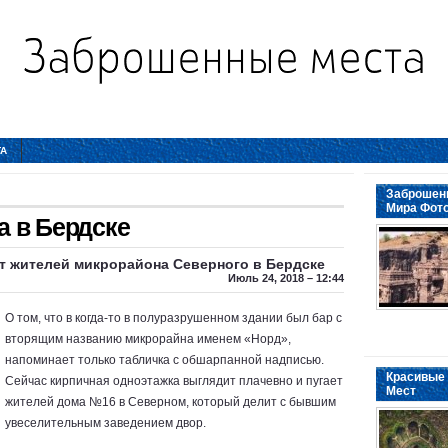
ТА
Заброшенн
Мира Фот
 в Бердске
т жителей микрорайона Северного в Бердске
Июль 24, 2018 – 12:44
О том, что в когда-то в полуразрушенном здании был бар с
вторящим названию микрорайна именем «Норд»,
напоминает только табличка с обшарпанной надписью.
Красивые 
Сейчас кирпичная одноэтажка выглядит плачевно и пугает
Мест
жителей дома №16 в Северном, который делит с бывшим
увеселительным заведением двор.