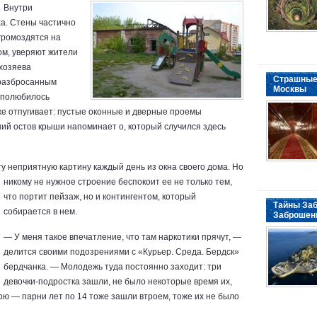
Внутри
а. Стены частично
громоздятся на
ром, уверяют жители
 хозяева
Страшные
 разбросанным
Москвы
о полюбилось
же отпугивает: пустые оконные и дверные проемы
ий остов крыши напоминает о, который случился здесь
 неприятную картину каждый день из окна своего дома.
Но
никому не нужное строение беспокоит ее не только тем,
что портит пейзаж, но и контингентом, который
Тайны Заб
собирается в нем.
Заброшен
— У меня такое впечатление, что там наркотики прячут, —
делится своими подозрениями с «Курьер. Среда. Бердск»
бердчанка. — Молодежь туда постоянно заходит: три
девочки-подростка зашли, не было некоторые время их,
рю — парни лет по 14 тоже зашли втроем, тоже их не было