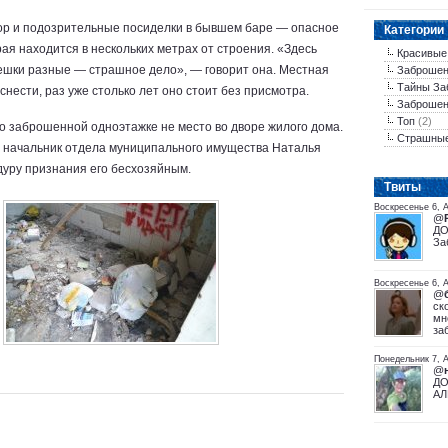
сор и подозрительные посиделки в бывшем баре — опасное
Категории
ая находится в нескольких метрах от строения. «Здесь
Красивые
 мешки разные — страшное дело», — говорит она. Местная
Заброшен
Тайны За
снести, раз уже столько лет оно стоит без присмотра.
Заброшен
Топ
(2)
о заброшенной одноэтажке не место во дворе жилого дома.
Страшны
» начальник отдела муниципального имущества Наталья
дуру признания его бесхозяйным.
Tвиты
Воскресенье 6, 
@
ДО
За
Воскресенье 6, А
@
ск
мн
за
Понедельник 7, А
@
ДО
АЛ