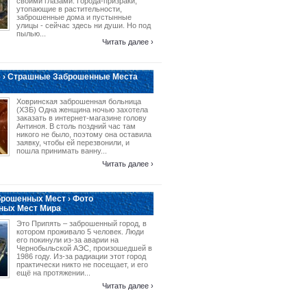
своими глазами. Города-призраки,
утопающие в растительности,
заброшенные дома и пустынные
улицы - сейчас здесь ни души. Но под
пылью...
Читать далее ›
 › Страшные Заброшенные Места
Ховринская заброшенная больница
(ХЗБ) Одна женщина ночью захотела
заказать в интернет-магазине голову
Антиноя. В столь поздний час там
никого не было, поэтому она оставила
заявку, чтобы ей перезвонили, и
пошла принимать ванну...
Читать далее ›
рошенных Мест › Фото
ных Мест Мира
Это Припять – заброшенный город, в
котором проживало 5 человек. Люди
его покинули из-за аварии на
Чернобыльской АЭС, произошедшей в
1986 году. Из-за радиации этот город
практически никто не посещает, и его
ещё на протяжении...
Читать далее ›