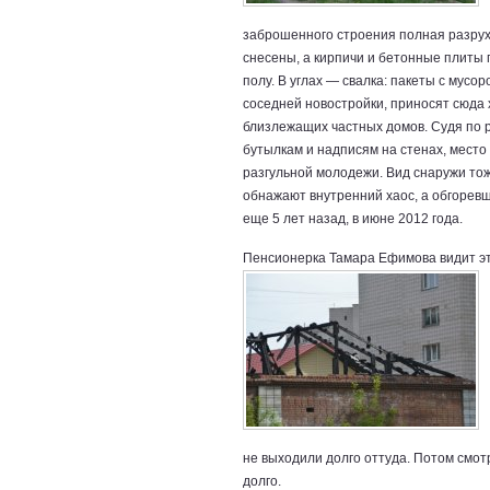
заброшенного строения полная разрух
снесены, а кирпичи и бетонные плиты 
полу. В углах — свалка: пакеты с мусо
соседней новостройки, приносят сюда
близлежащих частных домов. Судя по
бутылкам и надписям на стенах, мест
разгульной молодежи. Вид снаружи то
обнажают внутренний хаос, а обгоревш
еще 5 лет назад, в июне 2012 года.
Пенсионерка Тамара Ефимова видит эту
не выходили долго оттуда. Потом смот
долго.