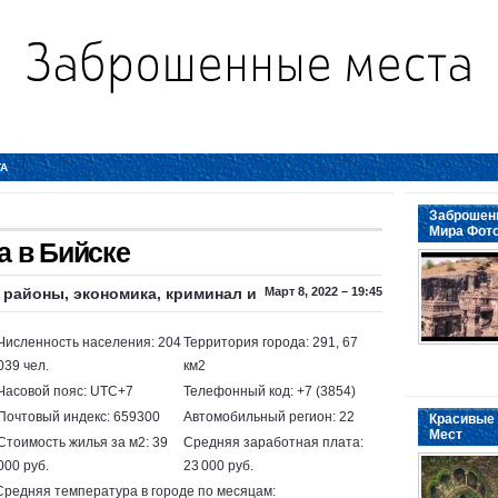
ТА
Заброшенн
Мира Фот
 в Бийске
, районы, экономика, криминал и
Март 8, 2022 – 19:45
Численность населения: 204
Территория города: 291, 67
039 чел.
км2
Часовой пояс: UTC+7
Телефонный код: +7 (3854)
Почтовый индекс: 659300
Автомобильный регион: 22
Красивые 
Мест
Стоимость жилья за м2: 39
Средняя заработная плата:
000 руб.
23 000 руб.
Средняя температура в городе по месяцам: