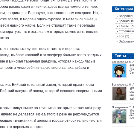
Климат города не всем придется по вкусу. Из-за того, что
город расположен в низине, здесь всегда немного теплее,
Категории
чем, например, в Барнауле, расположенном севернее. Но, в
Заброшен
тоже время, и морозы здесь суровее, и метели сильнее, и
Красивые
летом намного жарче. Если не страшат такие перепады
Тайны За
Страшны
температуры, то в остальном в городе можно жить вполне
Топ
(2)
уютно.
Заброшен
тала несколько лучше, после того, как перестал
завод, выбрасывавший в атмосферу больше всего вредных
Tвиты
ие и Бийская табачная фабрика, которая находилась в
Воскресенье 6, 
@
е пройти мимо себя из-за сильного запаха табака и
ДО
За
стались Бийский котельный завод, который практически
Воскресенье 6, А
@
и Бийский олеумный завод, который оснащен современными
ск
мн
за
которые живут выше по течению и которые загрязняют реку
Понедельник 7, А
@
 ничего не делается. Из-за этого в реке не рекомендуется
ДО
АЛ
обращает внимания. В целом, в городе относительно чистый
еством деревьев и парков.