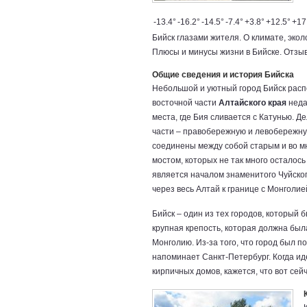
-13.4°
-16.2°
-14.5°
-7.4°
+3.8°
+12.5°
+17
Бийск глазами жителя. О климате, экол
Плюсы и минусы жизни в Бийске. Отзыв
Общие сведения и история Бийска
Небольшой и уютный город Бийск расп
восточной части
Алтайского края
неда
места, где Бия сливается с Катунью. Де
части – правобережную и левобережну
соединены между собой старым и во м
мостом, которых не так много осталось 
является началом знаменитого Чуйског
через весь Алтай к границе с Монголие
Бийск – один из тех городов, который б
крупная крепость, которая должна была
Монголию. Из-за того, что город был п
напоминает Санкт-Петербург. Когда и
кирпичных домов, кажется, что вот сей