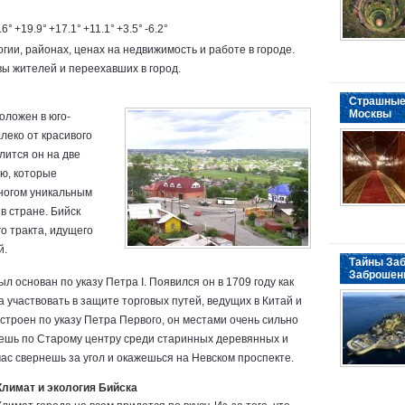
.6°
+19.9°
+17.1°
+11.1°
+3.5°
-6.2°
огии, районах, ценах на недвижимость и работе в городе.
ы жителей и переехавших в город.
Страшные
Москвы
оложен в юго-
леко от красивого
лится он на две
ю, которые
ногом уникальным
в стране. Бийск
о тракта, идущего
й.
Тайны Заб
Заброшен
ыл основан по указу Петра I. Появился он в 1709 году как
 участвовать в защите торговых путей, ведущих в Китай и
остроен по указу Петра Первого, он местами очень сильно
дешь по Старому центру среди старинных деревянных и
час свернешь за угол и окажешься на Невском проспекте.
Климат и экология Бийска