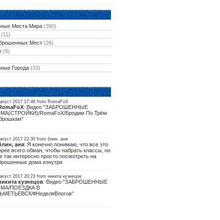
ные Места Мира
(390)
(11)
брошенных Мест
(26)
е
(8)
ные Города
(33)
Август 2017 17:46 from RomaFoX
RomaFoX
: Видео "ЗАБРОШЕННЫЕ
МА(СТРОЙКИ)/RomaFoX/Бродим По Трём
брошкам"
вгуст 2017 22:30 from блин, аня
блин, аня
: Я конечно понимаю, что все это
орее всего обман, чтобы набрать классы, но
е так интересно просто посмотреть на
брошенные дома изнутри
вгуст 2017 20:23 from никита кузнецов
никита кузнецов
: Видео "ЗАБРОШЕННЫЕ
МА/ПОЕЗДКА В
ЬМЕТЬЕВСК/#НеделяВлогов"