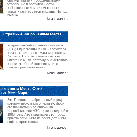
своими глазами. Города-призраки,
утопающие в растительности,
заброшенные дома и пустынные
улицы - сейчас здесь ни души. Но под
пылью...
Читать далее ›
 › Страшные Заброшенные Места
Ховринская заброшенная больница
(ХЗБ) Одна женщина ночью захотела
заказать в интернет-магазине голову
Антиноя. В столь поздний час там
никого не было, поэтому она оставила
заявку, чтобы ей перезвонили, и
пошла принимать ванну...
Читать далее ›
рошенных Мест › Фото
ных Мест Мира
Это Припять – заброшенный город, в
котором проживало 5 человек. Люди
его покинули из-за аварии на
Чернобыльской АЭС, произошедшей в
1986 году. Из-за радиации этот город
практически никто не посещает, и его
ещё на протяжении...
Читать далее ›