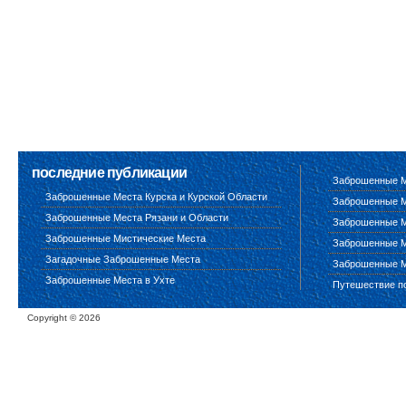
последние публикации
Заброшенные М
Заброшенные Места Курска и Курской Области
Заброшенные М
Заброшенные Места Рязани и Области
Заброшенные М
Заброшенные Мистические Места
Заброшенные М
Загадочные Заброшенные Места
Заброшенные М
Заброшенные Места в Ухте
Путешествие п
Copyright ©
2026