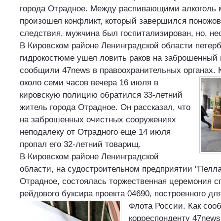
города Отрадное. Между распивающими алкоголь
произошел конфликт, который завершился поножо
следствия, мужчина был госпитализирован, но, не
В Кировском районе Ленинградской области петер
гидрокостюме ушел ловить раков на заброшенный 
сообщили 47news в правоохранительных органах.
К
около семи часов вечера 16 июля в
кировскую полицию обратился 33-летний
житель города Отрадное. Он рассказал, что
на заброшенных очистных сооружениях
неподалеку от Отрадного еще 14 июля
пропал его 32-летний товарищ.
В Кировском районе Ленинградской
области, на судостроительном предприятии "Пелла
Отрадное, состоялась торжественная церемония сп
рейдового буксира проекта 04690, построенного дл
Флота России.
Как соо
корреспонденту 47news