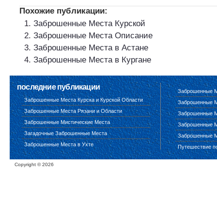
Похожие публикации:
Заброшенные Места Курской
Заброшенные Места Описание
Заброшенные Места в Астане
Заброшенные Места в Кургане
последние публикации
Заброшенные М
Заброшенные Места Курска и Курской Области
Заброшенные М
Заброшенные Места Рязани и Области
Заброшенные М
Заброшенные Мистические Места
Заброшенные М
Загадочные Заброшенные Места
Заброшенные М
Заброшенные Места в Ухте
Путешествие п
Copyright ©
2026