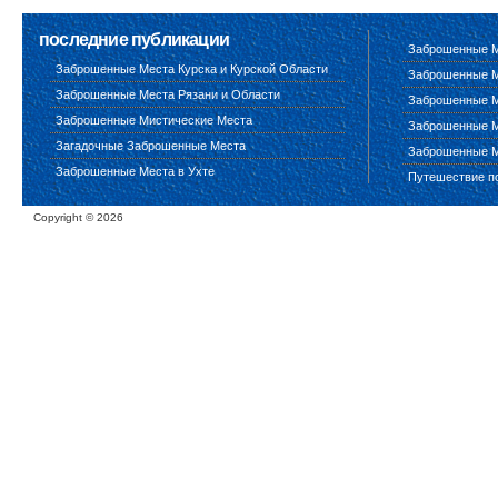
последние публикации
Заброшенные М
Заброшенные Места Курска и Курской Области
Заброшенные М
Заброшенные Места Рязани и Области
Заброшенные М
Заброшенные Мистические Места
Заброшенные М
Загадочные Заброшенные Места
Заброшенные М
Заброшенные Места в Ухте
Путешествие п
Copyright ©
2026